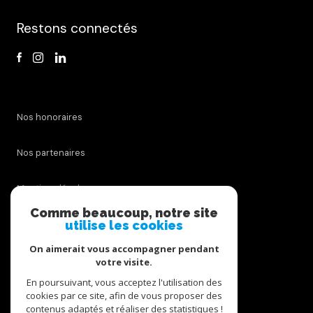
Restons connectés
Nos honoraires
Nos partenaires
Mentions légales
Comme beaucoup, notre site
Admin
utilise les cookies
On aimerait vous accompagner pendant
Politique RGPD
votre visite.
En poursuivant, vous acceptez l'utilisation des
Cookies
cookies par ce site, afin de vous proposer des
contenus adaptés et réaliser des statistiques !