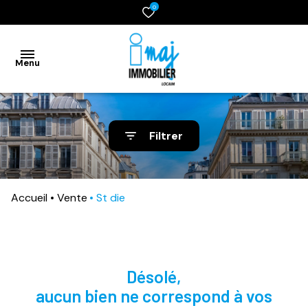
0
Menu
accueil
Filtrer
vente
location
Accueil
Vente
St die
gestion
syndic
désolé,
estimation
aucun bien ne correspond à vos
contact