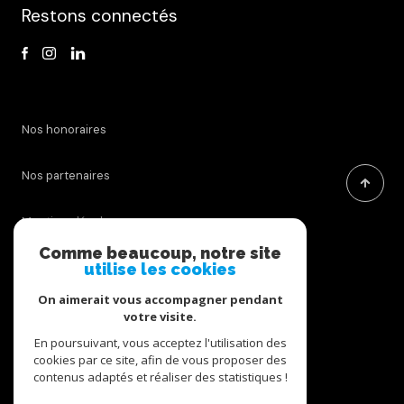
Restons connectés
Nos honoraires
Nos partenaires
Mentions légales
Comme beaucoup, notre site
utilise les cookies
Admin
On aimerait vous accompagner pendant
Politique RGPD
votre visite.
En poursuivant, vous acceptez l'utilisation des
cookies par ce site, afin de vous proposer des
Cookies
contenus adaptés et réaliser des statistiques !