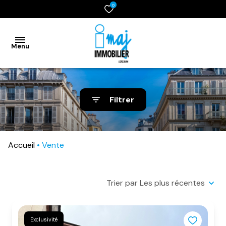
0
Menu
accueil
Filtrer
vente
location
Accueil
Vente
gestion
syndic
Trier par Les plus récentes
estimation
Exclusivité
contact