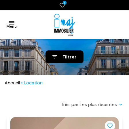
0
Menu
accueil
Filtrer
vente
location
Accueil
Location
gestion
syndic
Trier par Les plus récentes
estimation
contact