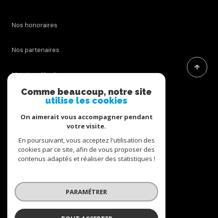
Nos honoraires
Nos partenaires
Mentions légales
Comme beaucoup, notre site
Admin
utilise les cookies
On aimerait vous accompagner pendant
Politique RGPD
votre visite.
En poursuivant, vous acceptez l'utilisation des
Cookies
cookies par ce site, afin de vous proposer des
contenus adaptés et réaliser des statistiques !
© 2026 | Tous droits réservés
PARAMÉTRER
Réalisé par