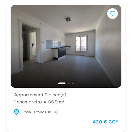
Appartement 2 pièce(s)
1 chambre(s)
55.9 m²
Raon-l'Étape (88110)
420 € CC*