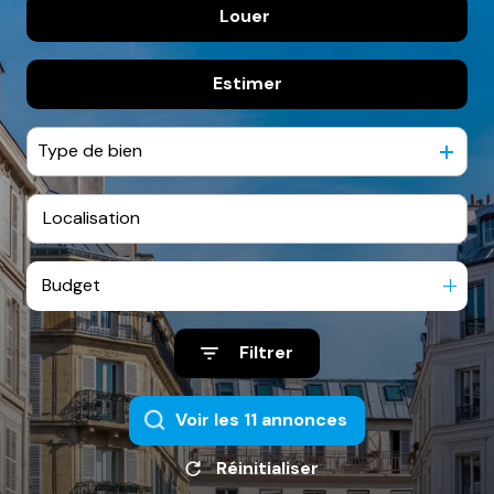
Louer
De l'ancien
espace
client
Estimer
à l'année
De l'immo pro
Type de bien
Budget
Filtrer
Voir les
11
annonces
Réinitialiser