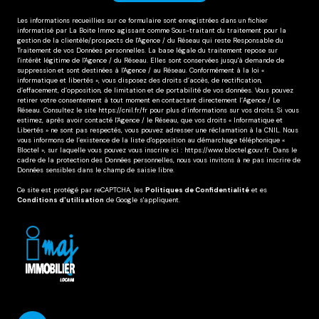
Les informations recueillies sur ce formulaire sont enregistrées dans un fichier
informatisé par La Boite Immo agissant comme Sous-traitant du traitement pour la
gestion de la clientèle/prospects de l'Agence / du Réseau qui reste Responsable du
Traitement de vos Données personnelles. La base légale du traitement repose sur
l'intérêt légitime de l'Agence / du Réseau. Elles sont conservées jusqu'à demande de
suppression et sont destinées à l'Agence / au Réseau. Conformément à la loi «
informatique et libertés », vous disposez des droits d’accès, de rectification,
d’effacement, d’opposition, de limitation et de portabilité de vos données. Vous pouvez
retirer votre consentement à tout moment en contactant directement l’Agence / Le
Réseau. Consultez le site
https://cnil.fr/fr
pour plus d’informations sur vos droits. Si vous
estimez, après avoir contacté l'Agence / le Réseau, que vos droits « Informatique et
Libertés » ne sont pas respectés, vous pouvez adresser une réclamation à la CNIL. Nous
vous informons de l’existence de la liste d'opposition au démarchage téléphonique «
Bloctel », sur laquelle vous pouvez vous inscrire ici :
https://www.bloctel.gouv.fr
. Dans le
cadre de la protection des Données personnelles, nous vous invitons à ne pas inscrire de
Données sensibles dans le champ de saisie libre.
Ce site est protégé par reCAPTCHA, les
Politiques de Confidentialité
et es
Conditions d'utilisation
de Google s'appliquent.