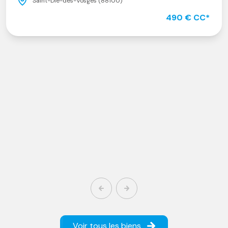
Saint-Dié-des-Vosges (88100)
490 € CC*
Voir tous les biens