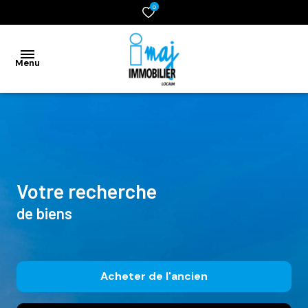
0
Menu
accueil
vente
location
votre recherche
de biens
gestion
syndic
estimation
Acheter
de l'ancien
contact