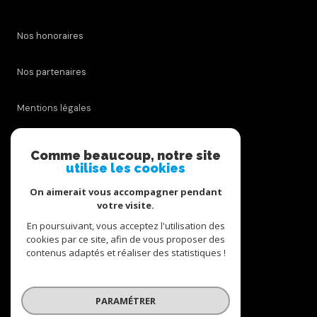
Nos honoraires
Nos partenaires
Mentions légales
Admin
Comme beaucoup, notre site
utilise les cookies
Politique RGPD
On aimerait vous accompagner pendant
votre visite.
Cookies
En poursuivant, vous acceptez l'utilisation des
cookies par ce site, afin de vous proposer des
contenus adaptés et réaliser des statistiques !
© 2026 | Tous droits réservés
PARAMÉTRER
Réalisé par