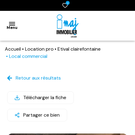
0
Menu
Accueil
Location pro
Etival clairefontaine
accueil
Local commercial
vente
Retour aux résultats
location
gestion
Télécharger la fiche
syndic
Partager ce bien
estimation
contact