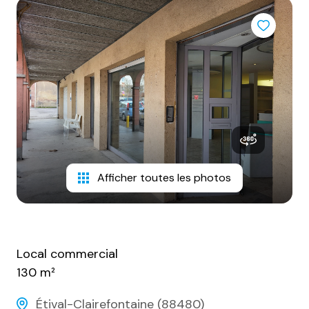
espace
client
Afficher toutes les photos
Local commercial
130 m²
Étival-Clairefontaine (88480)