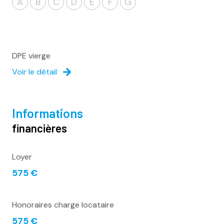
A
B
C
D
E
F
G
DPE vierge
Voir le détail
informations
financières
Loyer
575 €
Honoraires charge locataire
575 €